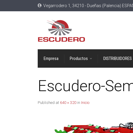
Vegarrodero 1, 34210 - Dueñas (Palencia) ESP
Empresa
Productos
DISTRIBUIDORES
Escudero-Sem
Published
at
640 × 320
in
Inicio