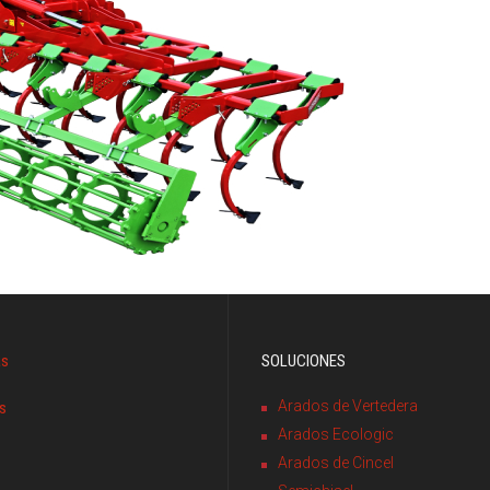
as
SOLUCIONES
Arados de Vertedera
s
Arados Ecologic
Arados de Cincel