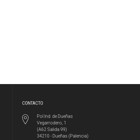
CONTACTO
Pol.Ind. de Dueñas
Vegarrodero, 1
(A62 Salida 99)
34210 - Dueñas (Palencia)