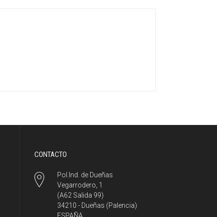
CONTACTO
Pol.Ind. de Dueñas
Vegarrodero, 1
(A62 Salida 99)
34210 - Dueñas (Palencia)
ESPAÑA