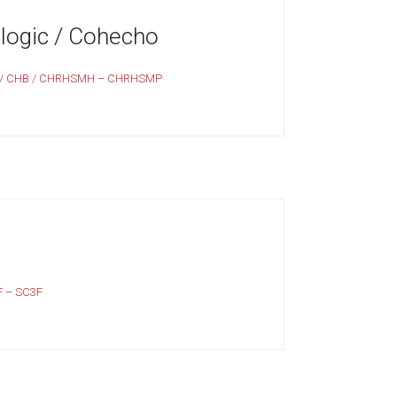
logic / Cohecho
/
CHB
/
CHRHSMH – CHRHSMP
 – SC3F