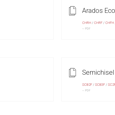
Arados Eco
CHRH
/
CHRF
/
CHFH
~ PDF
Semichisel
SCB2F
/
SCB3F
/
SC2F
~ PDF