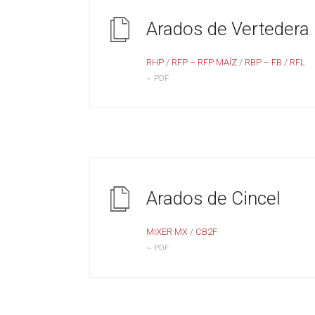
Arados de Vertedera
RHP
/
RFP – RFP MAÍZ
/
RBP – FB
/
RFL
~ PDF
Arados de Cincel
MIXER MX
/
CB2F
~ PDF