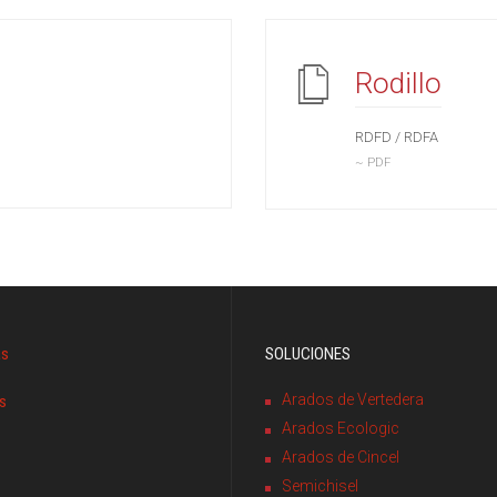
Rodillo
RDFD / RDFA
~ PDF
as
SOLUCIONES
Arados de Vertedera
s
Arados Ecologic
Arados de Cincel
Semichisel