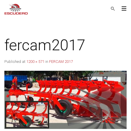
fercam2017
Published
at
1200 × 571
in
FERCAM 2017