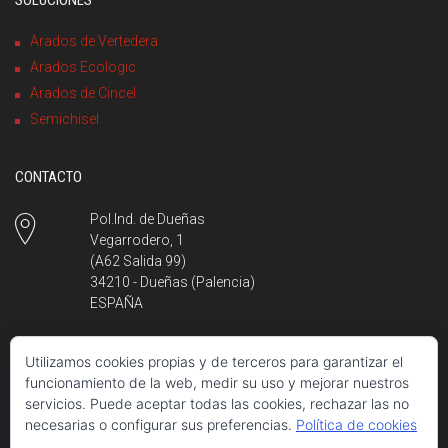
Arados de Vertedera
Arados Ecologic
Arados de Cincel
Semichisel
CONTACTO
Pol.Ind. de Dueñas
Vegarrodero, 1
(A62 Salida 99)
34210 - Dueñas (Palencia)
ESPAÑA
Utilizamos cookies propias y de terceros para garantizar el
+34 979 780 980
funcionamiento de la web, medir su uso y mejorar nuestros
L - V, 8:00 a 16:00
servicios. Puede aceptar todas las cookies, rechazar las no
necesarias o configurar sus preferencias.
Política de cookies
info@hermanosescudero.com