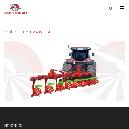
Published
at
810 × 405
in
CHFH
NOSOTROS