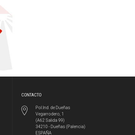
CONTACTO
Pol.Ind. de Dueñas
Vegarrodero, 1
(A62 Salida 99)
34210 - Dueñas (Palencia)
ESPAÑA