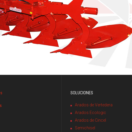
as
SOLUCIONES
Arados de Vertedera
s
Arados Ecologic
Arados de Cincel
Semichisel