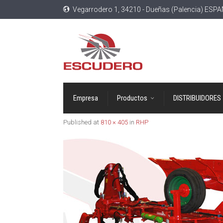
Vegarrodero 1, 34210 - Dueñas (Palencia) ESP
Empresa
Productos
DISTRIBUIDORES
Published
at
810 × 405
in
RHP