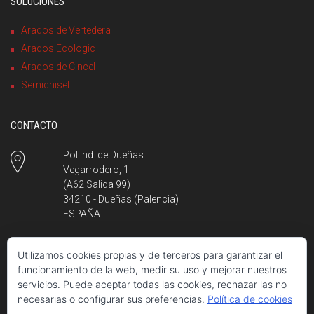
SOLUCIONES
Arados de Vertedera
Arados Ecologic
Arados de Cincel
Semichisel
CONTACTO
Pol.Ind. de Dueñas
Vegarrodero, 1
(A62 Salida 99)
34210 - Dueñas (Palencia)
ESPAÑA
Utilizamos cookies propias y de terceros para garantizar el
+34 979 780 980
funcionamiento de la web, medir su uso y mejorar nuestros
L - V, 8:00 a 16:00
servicios. Puede aceptar todas las cookies, rechazar las no
necesarias o configurar sus preferencias.
Política de cookies