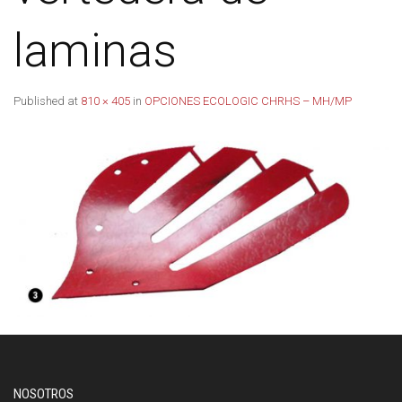
laminas
Published
at
810 × 405
in
OPCIONES ECOLOGIC CHRHS – MH/MP
NOSOTROS