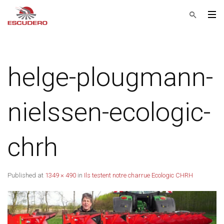
helge-plougmann-
nielssen-ecologic-
chrh
Published
at
1349 × 490
in
Ils testent notre charrue Ecologic CHRH