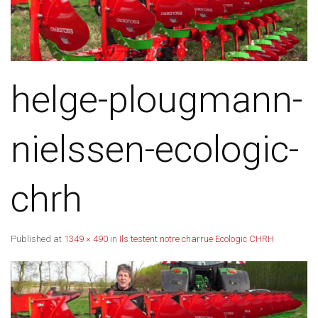
helge-plougmann-
nielssen-ecologic-
chrh
Published
at
1349 × 490
in
Ils testent notre charrue Ecologic CHRH