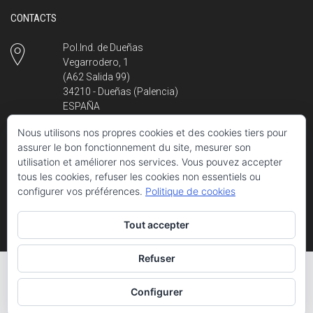
CONTACTS
Pol.Ind. de Dueñas
Vegarrodero, 1
(A62 Salida 99)
34210 - Dueñas (Palencia)
ESPAÑA
Nous utilisons nos propres cookies et des cookies tiers pour
assurer le bon fonctionnement du site, mesurer son
+34 979 780 980
utilisation et améliorer nos services. Vous pouvez accepter
L - V, 8:00 a 16:00
tous les cookies, refuser les cookies non essentiels ou
configurer vos préférences.
Politique de cookies
info@hermanosescudero.com
Respondemos lo antes posible
Tout accepter
Refuser
© 2026 Escudero - Fabricación de maquinaria agrícola S.L.
Aviso legal
Configurer
YouTube
Facebook
Instagram