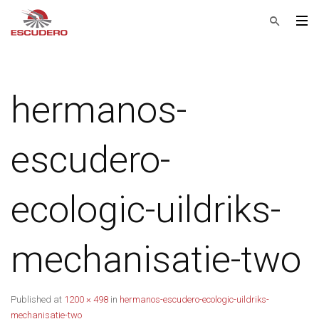
hermanos-
escudero-
ecologic-uildriks-
mechanisatie-two
Published
at
1200 × 498
in
hermanos-escudero-ecologic-uildriks-
mechanisatie-two